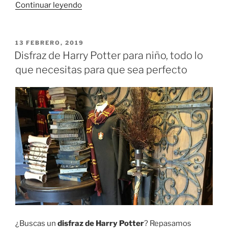
«Disfraz
Continuar leyendo
de
princesa:
13
PUBLICADO
13 FEBRERO, 2019
EL
modelos
Disfraz de Harry Potter para niño, todo lo
infantiles
que necesitas para que sea perfecto
de
distintos
estilos
y
precios»
¿Buscas un
disfraz de Harry Potter
? Repasamos