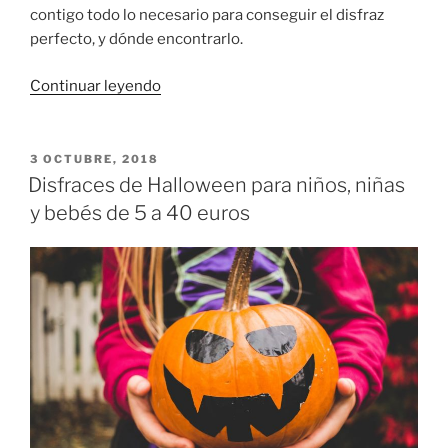
contigo todo lo necesario para conseguir el disfraz
perfecto, y dónde encontrarlo.
«Disfraz
Continuar leyendo
de
Harry
Potter
PUBLICADO
3 OCTUBRE, 2018
EL
para
Disfraces de Halloween para niños, niñas
niño,
y bebés de 5 a 40 euros
todo
lo
que
necesitas
para
que
sea
perfecto»