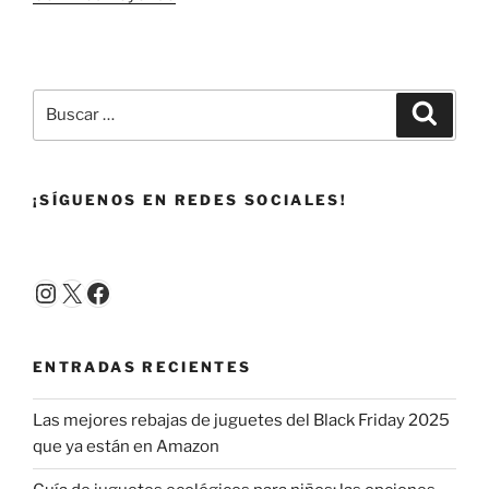
de
unicornio
para
niña/o:
Buscar
Buscar
7
por:
opciones
que
¡SÍGUENOS EN REDES SOCIALES!
nos
encantan»
Instagram
X
Facebook
ENTRADAS RECIENTES
Las mejores rebajas de juguetes del Black Friday 2025
que ya están en Amazon