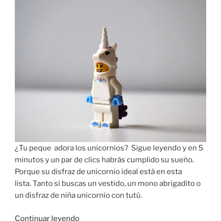
bebés
de
5
a
40
euros»
¿Tu peque adora los unicornios? Sigue leyendo y en 5
minutos y un par de clics habrás cumplido su sueño.
Porque su disfraz de unicornio ideal está en esta
lista. Tanto si buscas un vestido, un mono abrigadito o
un disfraz de niña unicornio con tutú.
«Disfraz
Continuar leyendo