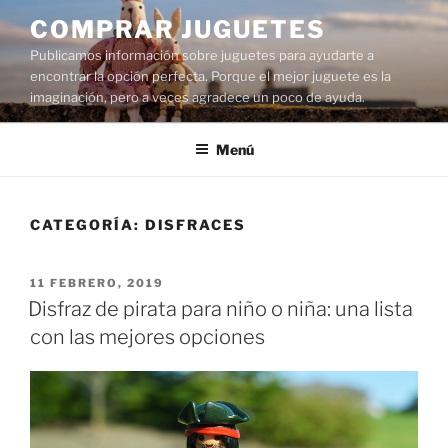
Saltar
COMPRAR JUGUETES
al
Publicamos información sobre juguetes para ayudarte a
contenido
encontrar la opción perfecta. Porque el mejor juguete es la
imaginación, pero a veces agradece un poco de ayuda.
Menú
CATEGORÍA:
DISFRACES
PUBLICADO
11 FEBRERO, 2019
EL
Disfraz de pirata para niño o niña: una lista
con las mejores opciones