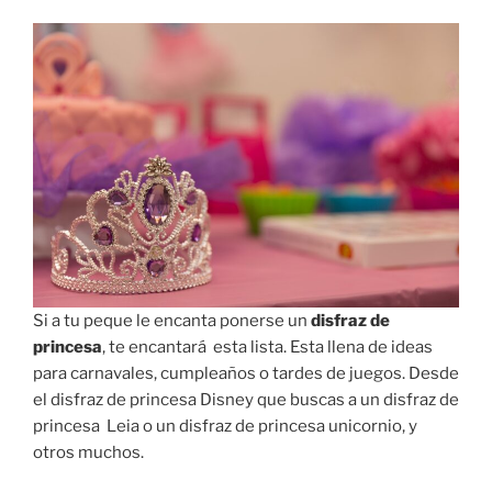
niña:
una
lista
con
las
mejores
opciones»
Si a tu peque le encanta ponerse un
disfraz de
princesa
, te encantará esta lista. Esta llena de ideas
para carnavales, cumpleaños o tardes de juegos. Desde
el disfraz de princesa Disney que buscas a un disfraz de
princesa Leia o un disfraz de princesa unicornio, y
otros muchos.