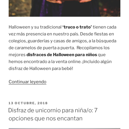
Halloween y su tradicional
‘truco o trato’
tienen cada
vez más presencia en nuestro país. Desde fiestas en
colegios, guarderías y casas de amigos, a la búsqueda
de caramelos de puerta a puerta. Recopilamos los
mejores
disfraces de Halloween para niños
que
hemos encontrado a la venta online. ¡Incluido algún
disfraz de Halloween para bebé!
«Disfraces
Continuar leyendo
de
Halloween
para
PUBLICADO
13 OCTUBRE, 2018
EL
niños,
Disfraz de unicornio para niña/o: 7
niñas
opciones que nos encantan
y