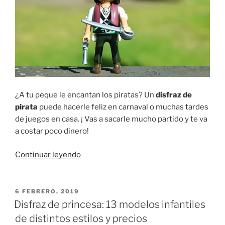
¿A tu peque le encantan los piratas? Un
disfraz de
pirata
puede hacerle feliz en carnaval o muchas tardes
de juegos en casa. ¡ Vas a sacarle mucho partido y te va
a costar poco dinero!
«Disfraz
Continuar leyendo
de
pirata
para
PUBLICADO
6 FEBRERO, 2019
EL
niño
Disfraz de princesa: 13 modelos infantiles
o
de distintos estilos y precios