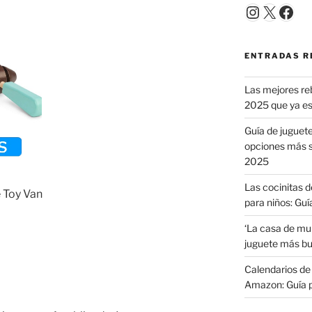
Instagr
X
Fac
ENTRADAS R
Las mejores reb
2025 que ya e
Guía de juguete
opciones más s
2025
Las cocinitas 
 Toy Van
para niños: Guí
‘La casa de muñ
juguete más b
Calendarios de
Amazon: Guía 