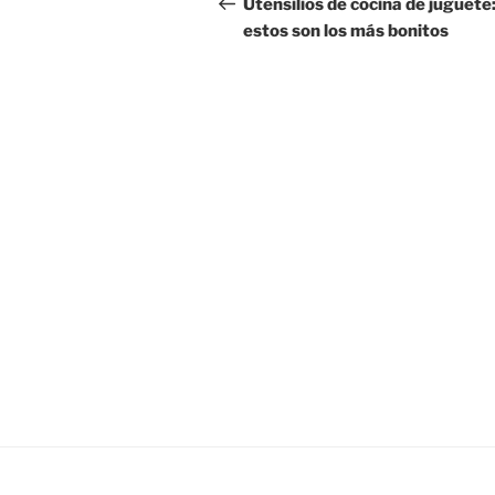
de
Utensilios de cocina de juguete
estos son los más bonitos
entradas