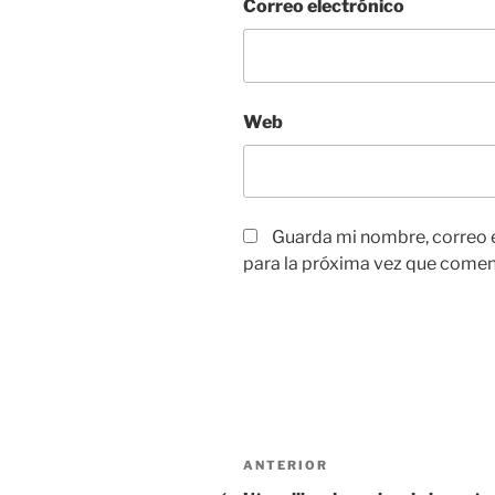
Correo electrónico
Web
Guarda mi nombre, correo 
para la próxima vez que comen
Navegación
Entrada
ANTERIOR
anterior: