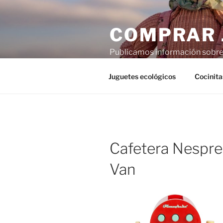
Saltar
al
COMPRAR 
contenido
Publicamos información sobre j
imaginación, pero a veces agr
Juguetes ecológicos
Cocinita
Cafetera Nespre
Van