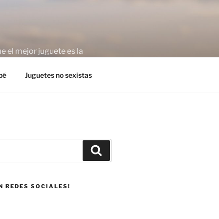
 el mejor juguete es la
bé
Juguetes no sexistas
Buscar
N REDES SOCIALES!