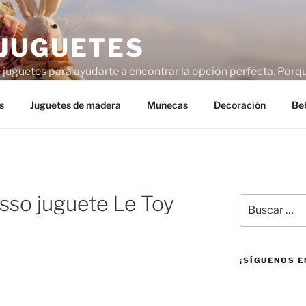
JUGUETES
uguetes para ayudarte a encontrar la opción perfecta. Porque
adece un poco de ayuda.
s
Juguetes de madera
Muñecas
Decoración
Be
sso juguete Le Toy
Buscar
por:
¡SÍGUENOS E