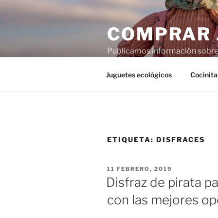
Saltar
al
COMPRAR 
contenido
Publicamos información sobre j
imaginación, pero a veces agr
Juguetes ecológicos
Cocinita
ETIQUETA:
DISFRACES
PUBLICADO
11 FEBRERO, 2019
EL
Disfraz de pirata pa
con las mejores op