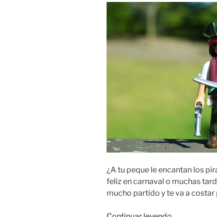
¿A tu peque le encantan los pi
feliz en carnaval o muchas tard
mucho partido y te va a costar
«Disfraz
Continuar leyendo