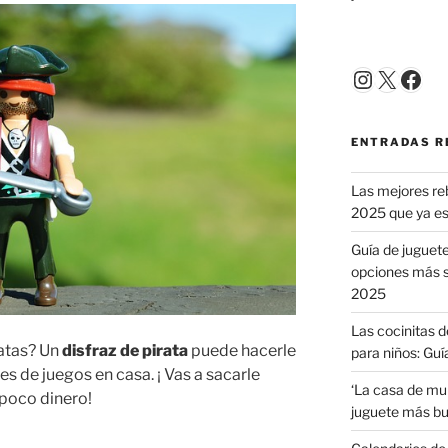
Instagr
X
Fac
ENTRADAS R
Las mejores reb
2025 que ya e
Guía de juguete
opciones más s
2025
Las cocinitas 
ratas? Un
disfraz de pirata
puede hacerle
para niños: Guí
es de juegos en casa. ¡ Vas a sacarle
‘La casa de muñ
 poco dinero!
juguete más b