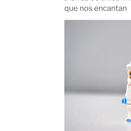
que nos encantan
bebés
de
5
a
40
euros»