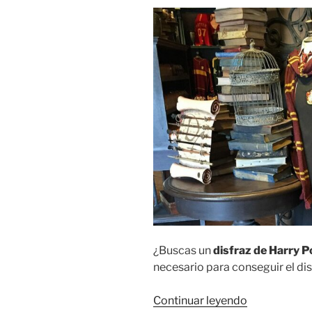
y
precios»
¿Buscas un
disfraz de Harry P
necesario para conseguir el dis
«Disfraz
Continuar leyendo