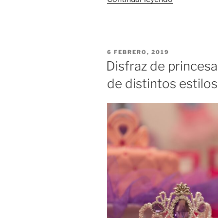
de
pirata
para
niño
PUBLICADO
6 FEBRERO, 2019
o
EL
Disfraz de princesa
niña:
de distintos estilos
una
lista
con
las
mejores
opciones»