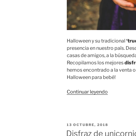
Halloween y su tradicional
‘tru
presencia en nuestro país. Desd
casas de amigos, a la búsqued
Recopilamos los mejores
disf
hemos encontrado a la venta onl
Halloween para bebé!
«Disfraces
Continuar leyendo
de
Halloween
para
niños,
PUBLICADO
13 OCTUBRE, 2018
niñas
EL
Disfraz de unicorni
y