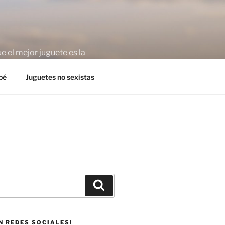
 el mejor juguete es la
bé
Juguetes no sexistas
Buscar
N REDES SOCIALES!