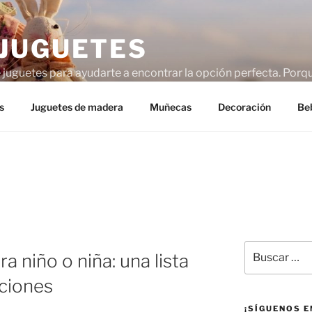
JUGUETES
uguetes para ayudarte a encontrar la opción perfecta. Porque
adece un poco de ayuda.
s
Juguetes de madera
Muñecas
Decoración
Be
Buscar
ra niño o niña: una lista
por:
ciones
¡SÍGUENOS E