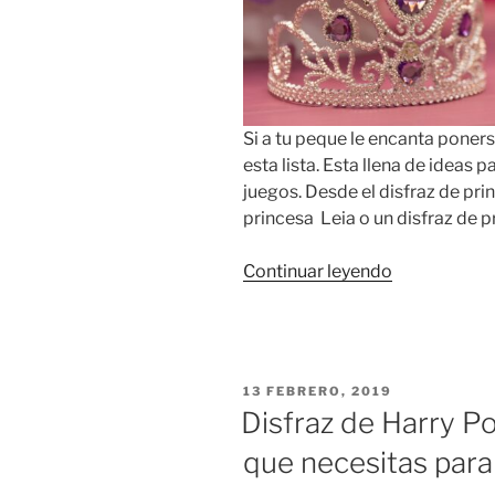
Si a tu peque le encanta poner
esta lista. Esta llena de ideas
juegos. Desde el disfraz de pri
princesa Leia o un disfraz de p
«Disfraz
Continuar leyendo
de
princesa:
13
modelos
PUBLICADO
13 FEBRERO, 2019
infantiles
EL
Disfraz de Harry Po
de
que necesitas para
distintos
estilos