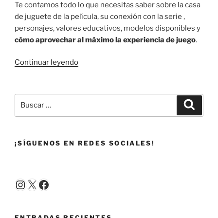
Te contamos todo lo que necesitas saber sobre la casa
de juguete de la película, su conexión con la serie ,
personajes, valores educativos, modelos disponibles y
cómo aprovechar al máximo la experiencia de juego
.
«‘La
Continuar leyendo
casa
de
muñecas
Buscar
Buscar
de
por:
Gabby.
La
¡SÍGUENOS EN REDES SOCIALES!
película’
tiene
el
juguete
Instagram
X
Facebook
más
buscado
para
ENTRADAS RECIENTES