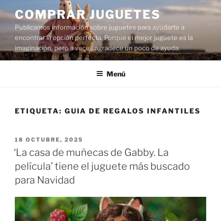
Saltar
COMPRAR JUGUETES
al
Publicamos información sobre juguetes para ayudarte a
contenido
encontrar la opción perfecta. Porque el mejor juguete es la
imaginación, pero a veces agradece un poco de ayuda.
Menú
ETIQUETA:
GUIA DE REGALOS INFANTILES
PUBLICADO
18 OCTUBRE, 2025
EL
‘La casa de muñecas de Gabby. La
película’ tiene el juguete más buscado
para Navidad