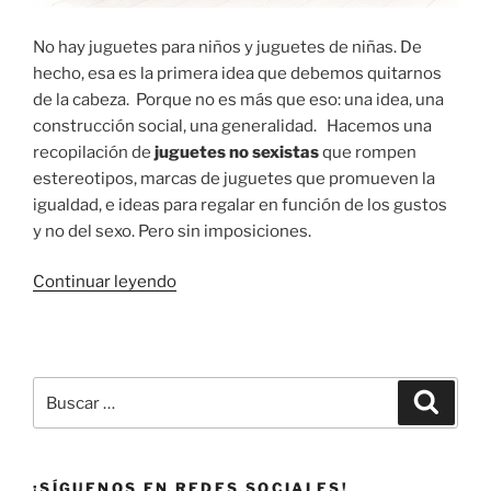
No hay juguetes para niños y juguetes de niñas. De
hecho, esa es la primera idea que debemos quitarnos
de la cabeza. Porque no es más que eso: una idea, una
construcción social, una generalidad. Hacemos una
recopilación de
juguetes no sexistas
que rompen
estereotipos, marcas de juguetes que promueven la
igualdad, e ideas para regalar en función de los gustos
y no del sexo. Pero sin imposiciones.
«Juguetes
Continuar leyendo
no
sexistas,
marcas
e
Buscar
Buscar
ideas
por:
para
educar
¡SÍGUENOS EN REDES SOCIALES!