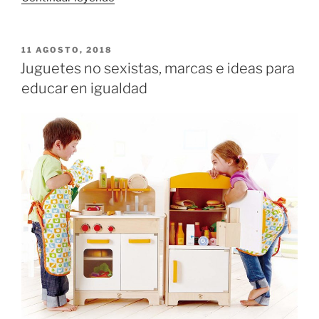
educativos
para
niños
PUBLICADO
11 AGOSTO, 2018
EL
de
Juguetes no sexistas, marcas e ideas para
4
educar en igualdad
años
originales
y
diferentes»