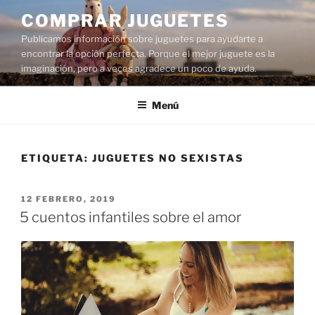
Saltar
COMPRAR JUGUETES
al
Publicamos información sobre juguetes para ayudarte a
contenido
encontrar la opción perfecta. Porque el mejor juguete es la
imaginación, pero a veces agradece un poco de ayuda.
Menú
ETIQUETA:
JUGUETES NO SEXISTAS
PUBLICADO
12 FEBRERO, 2019
EL
5 cuentos infantiles sobre el amor