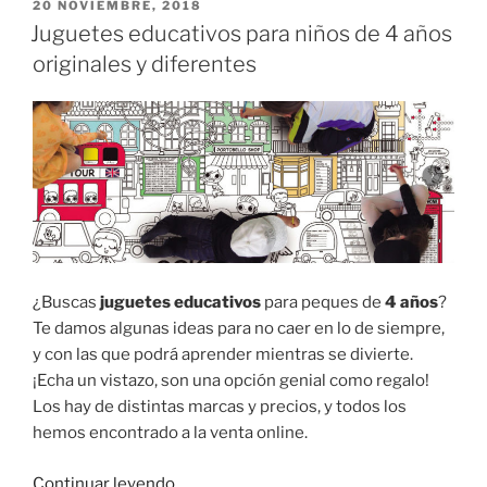
sobre
PUBLICADO
20 NOVIEMBRE, 2018
EL
el
Juguetes educativos para niños de 4 años
amor»
originales y diferentes
¿Buscas
juguetes educativos
para peques de
4 años
?
Te damos algunas ideas para no caer en lo de siempre,
y con las que podrá aprender mientras se divierte.
¡Echa un vistazo, son una opción genial como regalo!
Los hay de distintas marcas y precios, y todos los
hemos encontrado a la venta online.
«Juguetes
Continuar leyendo