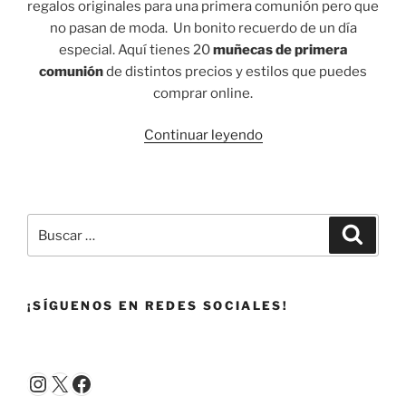
regalos originales para una primera comunión pero que
no pasan de moda. Un bonito recuerdo de un día
especial. Aquí tienes 20
muñecas de primera
comunión
de distintos precios y estilos que puedes
comprar online.
«Muñecas
Continuar leyendo
de
comunión
2021:
20
Buscar
Buscar
modelos
por:
que
puedes
¡SÍGUENOS EN REDES SOCIALES!
comprar
en
un
clic»
Instagram
X
Facebook