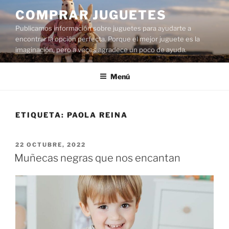
Saltar
COMPRAR JUGUETES
al
Publicamos información sobre juguetes para ayudarte a
contenido
encontrar la opción perfecta. Porque el mejor juguete es la
imaginación, pero a veces agradece un poco de ayuda.
Menú
ETIQUETA:
PAOLA REINA
PUBLICADO
22 OCTUBRE, 2022
EL
Muñecas negras que nos encantan