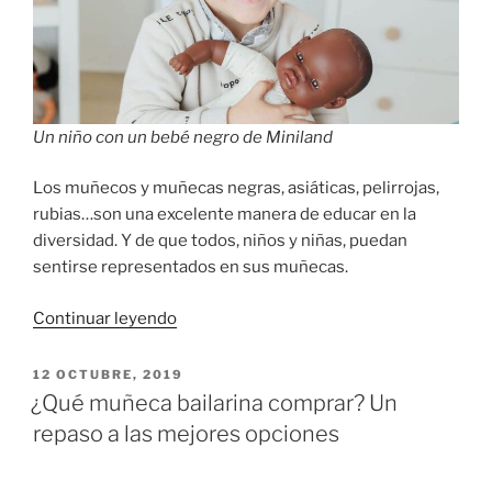
Un niño con un bebé negro de Miniland
Los muñecos y muñecas negras, asiáticas, pelirrojas,
rubias…son una excelente manera de educar en la
diversidad. Y de que todos, niños y niñas, puedan
sentirse representados en sus muñecas.
«Muñecas
Continuar leyendo
negras
que
PUBLICADO
12 OCTUBRE, 2019
EL
nos
¿Qué muñeca bailarina comprar? Un
encantan»
repaso a las mejores opciones