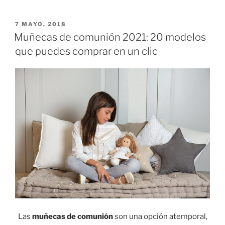
bailarina
comprar?
PUBLICADO
7 MAYO, 2018
EL
Un
Muñecas de comunión 2021: 20 modelos
repaso
que puedes comprar en un clic
a
las
mejores
opciones»
Las
muñecas de comunión
son una opción atemporal,